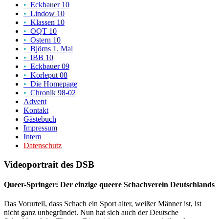
•
Eckbauer 10
•
Lindow 10
•
Klassen 10
•
OQT 10
•
Ostern 10
•
Björns 1. Mal
•
IBB 10
•
Eckbauer 09
•
Korleput 08
•
Die Homepage
•
Chronik 98-02
Advent
Kontakt
Gästebuch
Impressum
Intern
Datenschutz
Videoportrait des DSB
Queer-Springer: Der einzige queere Schachverein Deutschlands
Das Vorurteil, dass Schach ein Sport alter, weißer Männer ist, ist
nicht ganz unbegründet. Nun hat sich auch der Deutsche