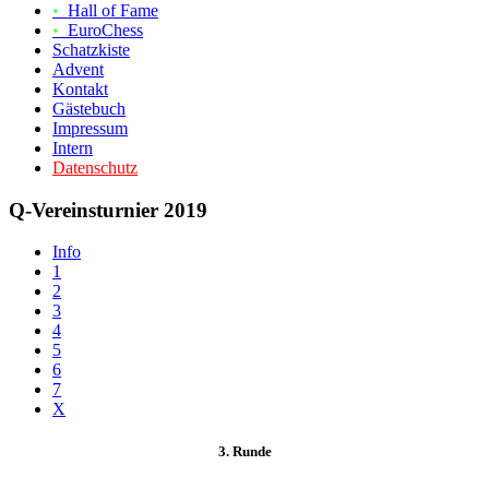
•
Hall of Fame
•
EuroChess
Schatzkiste
Advent
Kontakt
Gästebuch
Impressum
Intern
Datenschutz
Q-Vereinsturnier 2019
Info
1
2
3
4
5
6
7
X
3. Runde