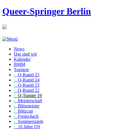
Queer-Springer Berlin
News
Das sind wir
Kalender
BMM
Turniere
•
Q-Rapid 25
•
Q-Rapid 24
•
Q-Rapid 23
•
Q-Rapid 22
•
Q-Turnier 19
•
Meisterschaft
•
Blitzmeister
•
Blitzcup
•
Fernschach
•
Sommerspiele
•
10 Jahre QS