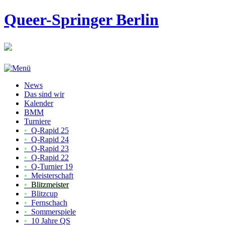
Queer-Springer Berlin
News
Das sind wir
Kalender
BMM
Turniere
•
Q-Rapid 25
•
Q-Rapid 24
•
Q-Rapid 23
•
Q-Rapid 22
•
Q-Turnier 19
•
Meisterschaft
•
Blitzmeister
•
Blitzcup
•
Fernschach
•
Sommerspiele
•
10 Jahre QS