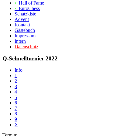
•
Hall of Fame
•
EuroChess
Schatzkiste
Advent
Kontakt
Gästebuch
Impressum
Intern
Datenschutz
Q-Schnellturnier 2022
Info
1
2
3
4
5
6
7
8
9
X
Termin: