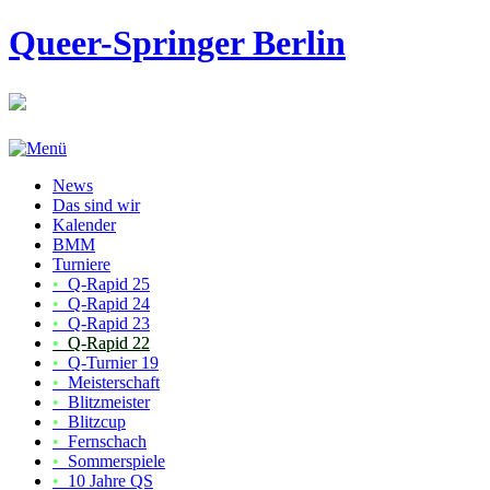
Queer-Springer Berlin
News
Das sind wir
Kalender
BMM
Turniere
•
Q-Rapid 25
•
Q-Rapid 24
•
Q-Rapid 23
•
Q-Rapid 22
•
Q-Turnier 19
•
Meisterschaft
•
Blitzmeister
•
Blitzcup
•
Fernschach
•
Sommerspiele
•
10 Jahre QS