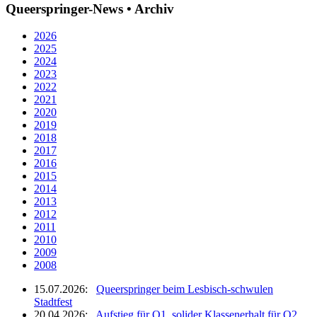
Queerspringer-News • Archiv
2026
2025
2024
2023
2022
2021
2020
2019
2018
2017
2016
2015
2014
2013
2012
2011
2010
2009
2008
15.07.2026:
Queerspringer beim Lesbisch-schwulen
Stadtfest
20.04.2026:
Aufstieg für Q1, solider Klassenerhalt für Q2