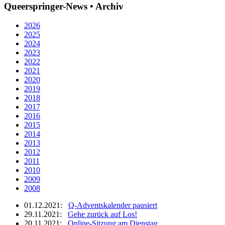
Queerspringer-News • Archiv
2026
2025
2024
2023
2022
2021
2020
2019
2018
2017
2016
2015
2014
2013
2012
2011
2010
2009
2008
01.12.2021:
Q-Adventskalender pausiert
29.11.2021:
Gehe zurück auf Los!
20.11.2021:
Online-Sitzung am Dienstag