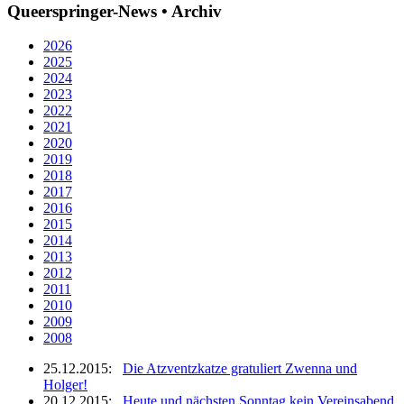
Queerspringer-News • Archiv
2026
2025
2024
2023
2022
2021
2020
2019
2018
2017
2016
2015
2014
2013
2012
2011
2010
2009
2008
25.12.2015:
Die Atzventzkatze gratuliert Zwenna und
Holger!
20.12.2015:
Heute und nächsten Sonntag kein Vereinsabend