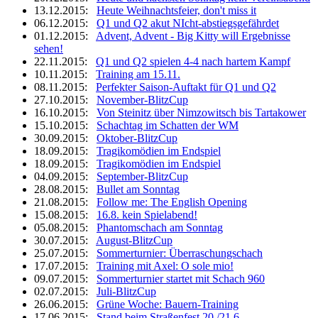
13.12.2015:
Heute Weihnachtsfeier, don't miss it
06.12.2015:
Q1 und Q2 akut NIcht-abstiegsgefährdet
01.12.2015:
Advent, Advent - Big Kitty will Ergebnisse
sehen!
22.11.2015:
Q1 und Q2 spielen 4-4 nach hartem Kampf
10.11.2015:
Training am 15.11.
08.11.2015:
Perfekter Saison-Auftakt für Q1 und Q2
27.10.2015:
November-BlitzCup
16.10.2015:
Von Steinitz über Nimzowitsch bis Tartakower
15.10.2015:
Schachtag im Schatten der WM
30.09.2015:
Oktober-BlitzCup
18.09.2015:
Tragikomödien im Endspiel
18.09.2015:
Tragikomödien im Endspiel
04.09.2015:
September-BlitzCup
28.08.2015:
Bullet am Sonntag
21.08.2015:
Follow me: The English Opening
15.08.2015:
16.8. kein Spielabend!
05.08.2015:
Phantomschach am Sonntag
30.07.2015:
August-BlitzCup
25.07.2015:
Sommerturnier: Überraschungschach
17.07.2015:
Training mit Axel: O sole mio!
09.07.2015:
Sommerturnier startet mit Schach 960
02.07.2015:
Juli-BlitzCup
26.06.2015:
Grüne Woche: Bauern-Training
17.06.2015:
Stand beim Straßenfest 20./21.6.