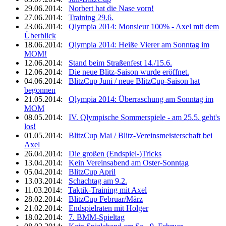
29.06.2014:
Norbert hat die Nase vorn!
27.06.2014:
Training 29.6.
23.06.2014:
Qlympia 2014: Monsieur 100% - Axel mit dem
Überblick
18.06.2014:
Qlympia 2014: Heiße Vierer am Sonntag im
MOM!
12.06.2014:
Stand beim Straßenfest 14./15.6.
12.06.2014:
Die neue Blitz-Saison wurde eröffnet.
04.06.2014:
BlitzCup Juni / neue BlitzCup-Saison hat
begonnen
21.05.2014:
Qlympia 2014: Überraschung am Sonntag im
MOM
08.05.2014:
IV. Qlympische Sommerspiele - am 25.5. geht's
los!
01.05.2014:
BlitzCup Mai / Blitz-Vereinsmeisterschaft bei
Axel
26.04.2014:
Die großen (Endspiel-)Tricks
13.04.2014:
Kein Vereinsabend am Oster-Sonntag
05.04.2014:
BlitzCup April
13.03.2014:
Schachtag am 9.2.
11.03.2014:
Taktik-Training mit Axel
28.02.2014:
BlitzCup Februar/März
21.02.2014:
Endspielraten mit Holger
18.02.2014:
7. BMM-Spieltag