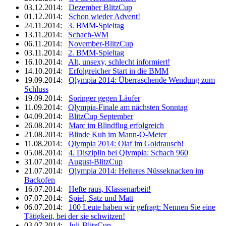
03.12.2014:
Dezember BlitzCup
01.12.2014:
Schon wieder Advent!
24.11.2014:
3. BMM-Spieltag
13.11.2014:
Schach-WM
06.11.2014:
November-BlitzCup
03.11.2014:
2. BMM-Spieltag
16.10.2014:
Alt, unsexy, schlecht informiert!
14.10.2014:
Erfolgreicher Start in die BMM
19.09.2014:
Qlympia 2014: Überraschende Wendung zum
Schluss
19.09.2014:
Springer gegen Läufer
11.09.2014:
Qlympia-Finale am nächsten Sonntag
04.09.2014:
BlitzCup September
26.08.2014:
Marc im Blindflug erfolgreich
21.08.2014:
Blinde Kuh im Mann-O-Meter
11.08.2014:
Qlympia 2014: Olaf im Goldrausch!
05.08.2014:
4. Disziplin bei Qlympia: Schach 960
31.07.2014:
August-BlitzCup
21.07.2014:
Qlympia 2014: Heiteres Nüsseknacken im
Backofen
16.07.2014:
Hefte raus, Klassenarbeit!
07.07.2014:
Spiel, Satz und Matt
06.07.2014:
100 Leute haben wir gefragt: Nennen Sie eine
Tätigkeit, bei der sie schwitzen!
03.07.2014:
Juli-BlitzCup