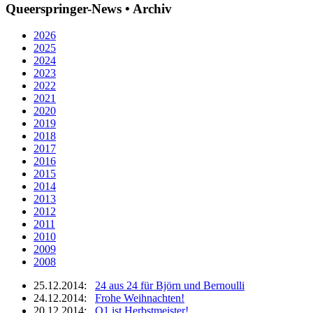
Queerspringer-News • Archiv
2026
2025
2024
2023
2022
2021
2020
2019
2018
2017
2016
2015
2014
2013
2012
2011
2010
2009
2008
25.12.2014:
24 aus 24 für Björn und Bernoulli
24.12.2014:
Frohe Weihnachten!
20.12.2014:
Q1 ist Herbstmeister!