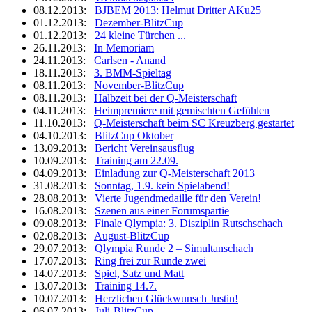
08.12.2013:
BJBEM 2013: Helmut Dritter AKu25
01.12.2013:
Dezember-BlitzCup
01.12.2013:
24 kleine Türchen ...
26.11.2013:
In Memoriam
24.11.2013:
Carlsen - Anand
18.11.2013:
3. BMM-Spieltag
08.11.2013:
November-BlitzCup
08.11.2013:
Halbzeit bei der Q-Meisterschaft
04.11.2013:
Heimpremiere mit gemischten Gefühlen
11.10.2013:
Q-Meisterschaft beim SC Kreuzberg gestartet
04.10.2013:
BlitzCup Oktober
13.09.2013:
Bericht Vereinsausflug
10.09.2013:
Training am 22.09.
04.09.2013:
Einladung zur Q-Meisterschaft 2013
31.08.2013:
Sonntag, 1.9. kein Spielabend!
28.08.2013:
Vierte Jugendmedaille für den Verein!
16.08.2013:
Szenen aus einer Forumspartie
09.08.2013:
Finale Qlympia: 3. Disziplin Rutschschach
02.08.2013:
August-BlitzCup
29.07.2013:
Qlympia Runde 2 – Simultanschach
17.07.2013:
Ring frei zur Runde zwei
14.07.2013:
Spiel, Satz und Matt
13.07.2013:
Training 14.7.
10.07.2013:
Herzlichen Glückwunsch Justin!
06.07.2013:
Juli-BlitzCup