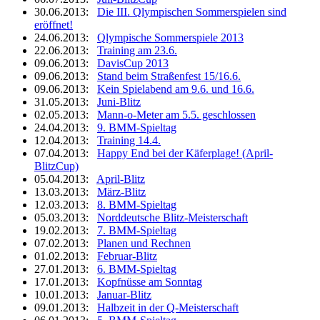
30.06.2013:
Die III. Qlympischen Sommerspielen sind
eröffnet!
24.06.2013:
Qlympische Sommerspiele 2013
22.06.2013:
Training am 23.6.
09.06.2013:
DavisCup 2013
09.06.2013:
Stand beim Straßenfest 15/16.6.
09.06.2013:
Kein Spielabend am 9.6. und 16.6.
31.05.2013:
Juni-Blitz
02.05.2013:
Mann-o-Meter am 5.5. geschlossen
24.04.2013:
9. BMM-Spieltag
12.04.2013:
Training 14.4.
07.04.2013:
Happy End bei der Käferplage! (April-
BlitzCup)
05.04.2013:
April-Blitz
13.03.2013:
März-Blitz
12.03.2013:
8. BMM-Spieltag
05.03.2013:
Norddeutsche Blitz-Meisterschaft
19.02.2013:
7. BMM-Spieltag
07.02.2013:
Planen und Rechnen
01.02.2013:
Februar-Blitz
27.01.2013:
6. BMM-Spieltag
17.01.2013:
Kopfnüsse am Sonntag
10.01.2013:
Januar-Blitz
09.01.2013:
Halbzeit in der Q-Meisterschaft