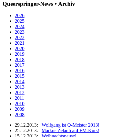
Queerspringer-News • Archiv
2026
2025
2024
2023
2022
2021
2020
2019
2018
2017
2016
2015
2014
2013
2012
2011
2010
2009
2008
29.12.2013:
Wolfgang ist Q-Meister 2013!
25.12.2013:
Markus Zelanti auf FM-Kurs!
15.12.2013:
Weihnachtspause!