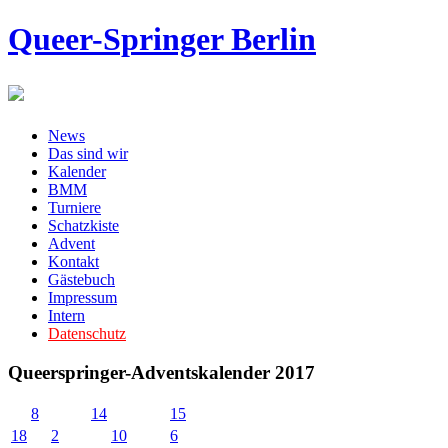
Queer-Springer Berlin
News
Das sind wir
Kalender
BMM
Turniere
Schatzkiste
Advent
Kontakt
Gästebuch
Impressum
Intern
Datenschutz
Queerspringer-Adventskalender 2017
8
14
15
18
2
10
6