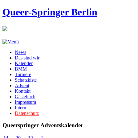
Queer-Springer Berlin
News
Das sind wir
Kalender
BMM
Turniere
Schatzkiste
Advent
Kontakt
Gästebuch
Impressum
Intern
Datenschutz
Queerspringer-Adventskalender
14
20
12
2