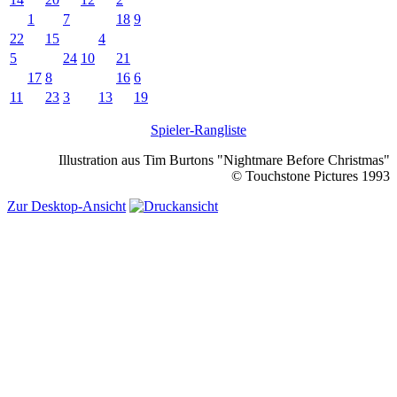
1
7
18
9
22
15
4
5
24
10
21
17
8
16
6
11
23
3
13
19
Spieler-Rangliste
Illustration aus Tim Burtons "Nightmare Before Christmas"
© Touchstone Pictures 1993
Zur Desktop-Ansicht